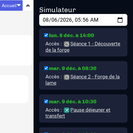
Accueil
Simulateur
lun. 8 déc. à 14:00
Accès :
Séance 1 - Découverte
de la forge
mar. 9 déc. à 08:30
Accès :
Séance 2 - Forge de la
lame
mar. 9 déc. à 10:30
Accès :
Pause déjeuner et
transfert