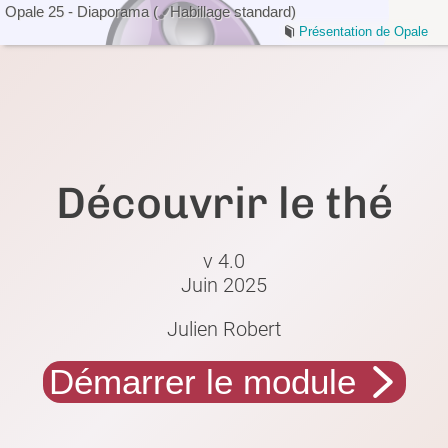
Opale
25
-
Diaporama
(
Habillage standard
)
Présentation de Opale